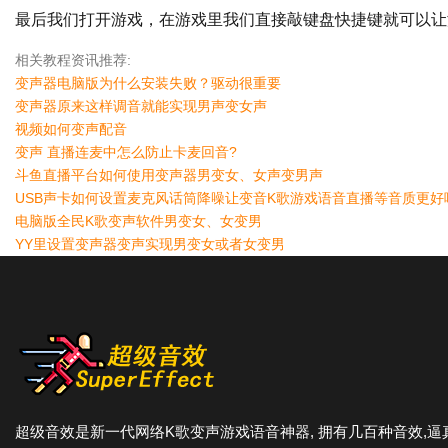
最后我们打开游戏，在游戏里我们直接敲键盘快捷键就可以让
相关教程资讯推荐:
变声器电脑版为什么安装失败？驱动很重要
变声器原来这样调音就能实现男声变女声
视频如何变声配音
变声 直播连麦中怎么防止卡麦回音?
斗鱼直播平台如何使用变声器男变女、女声变男声
USB声卡如何设置麦克风话筒降噪让变音K歌游戏语音直播等音质更好
电脑版全民K歌变声软件男变女、女变男
YY里设置变声器变声实现男变女或者女变男
超级音效是新一代网络K歌变声游戏语音神器, 拥有几百种音效,逼